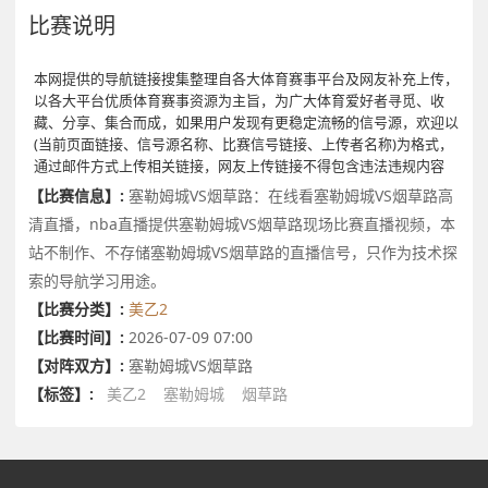
比赛说明
本网提供的导航链接搜集整理自各大体育赛事平台及网友补充上传，
以各大平台优质体育赛事资源为主旨，为广大体育爱好者寻觅、收
藏、分享、集合而成，如果用户发现有更稳定流畅的信号源，欢迎以
(当前页面链接、信号源名称、比赛信号链接、上传者名称)为格式，
通过邮件方式上传相关链接，网友上传链接不得包含违法违规内容
【比赛信息】:
塞勒姆城VS烟草路：在线看塞勒姆城VS烟草路高
清直播，nba直播提供塞勒姆城VS烟草路现场比赛直播视频，本
站不制作、不存储塞勒姆城VS烟草路的直播信号，只作为技术探
索的导航学习用途。
【比赛分类】:
美乙2
【比赛时间】:
2026-07-09 07:00
【对阵双方】:
塞勒姆城VS烟草路
【标签】:
美乙2
塞勒姆城
烟草路