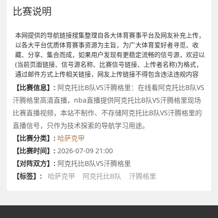
比赛说明
本网提供的导航链接搜集整理自各大体育赛事平台及网友补充上传，
以各大平台优质体育赛事资源为主旨，为广大体育爱好者寻觅、收
藏、分享、集合而成，如果用户发现有更稳定流畅的信号源，欢迎以
(当前页面链接、信号源名称、比赛信号链接、上传者名称)为格式，
通过邮件方式上传相关链接，网友上传链接不得包含违法违规内容
【比赛信息】:
阿克托比B队VS汗腾格里：在线看阿克托比B队VS
汗腾格里高清直播，nba直播提供阿克托比B队VS汗腾格里现场
比赛直播视频，本站不制作、不存储阿克托比B队VS汗腾格里的
直播信号，只作为技术探索的导航学习用途。
【比赛分类】:
哈萨克甲
【比赛时间】:
2026-07-09 21:00
【对阵双方】:
阿克托比B队VS汗腾格里
【标签】:
哈萨克甲
阿克托比B队
汗腾格里