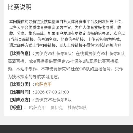
比赛说明
本网提供的导航链接搜集整理自各大体育赛事平台及网友补充上传，
以各大平台优质体育赛事资源为主旨，为广大体育爱好者寻觅、收
藏、分享、集合而成，如果用户发现有更稳定流畅的信号源，欢迎以
(当前页面链接、信号源名称、比赛信号链接、上传者名称)为格式，
通过邮件方式上传相关链接，网友上传链接不得包含违法违规内容
【比赛信息】:
贾伊克VS杜保尔B队：在线看贾伊克VS杜保尔B队
高清直播，nba直播提供贾伊克VS杜保尔B队现场比赛直播视
频，本站不制作、不存储贾伊克VS杜保尔B队的直播信号，只作
为技术探索的导航学习用途。
【比赛分类】:
哈萨克甲
【比赛时间】:
2026-07-09 21:00
【对阵双方】:
贾伊克VS杜保尔B队
【标签】:
哈萨克甲
贾伊克
杜保尔B队