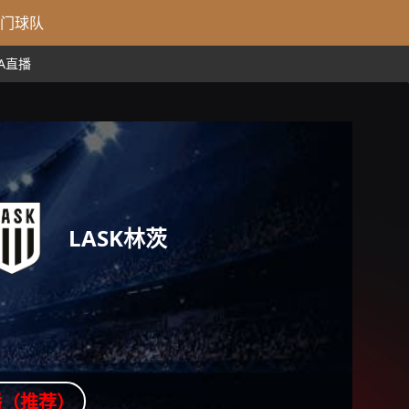
门球队
BA直播
LASK林茨
播（推荐）