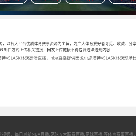
传，以各大平台优质体育赛事资源为主旨，为广大体育爱好者寻觅、收藏、分享
通过邮件方式上传相关链接，网友上传链接不得包含违法违规内容
塔特VSLASK林茨高清直播，nba直播提供因戈尔施塔特VSLASK林茨现
视频，每日最新NBA直播,足球五大联赛直播,足球直播,等体育赛事直播