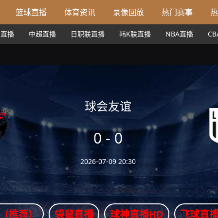
篮球直播
体育资讯
录像回放
热门赛事
热
甲直播
中超直播
日职联直播
韩K联直播
NBA直播
C
球会友谊
0
-
0
2026-07-09 20:30
（推荐）
袋鼠直播
球神直播HD
飞球直