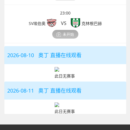
23:00
VS
SV埃伯奥
克林根巴赫
未开始
2026-08-10 奥丁 直播在线观看
此日无赛事
2026-08-11 奥丁 直播在线观看
此日无赛事