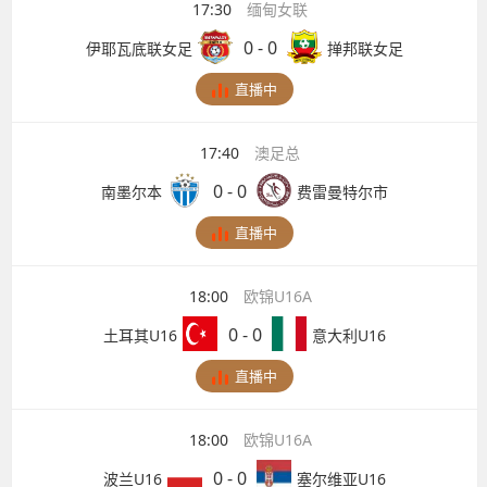
17:30
缅甸女联
0
-
0
伊耶瓦底联女足
掸邦联女足
直播中
17:40
澳足总
0
-
0
南墨尔本
费雷曼特尔市
直播中
18:00
欧锦U16A
0
-
0
土耳其U16
意大利U16
直播中
18:00
欧锦U16A
0
-
0
波兰U16
塞尔维亚U16