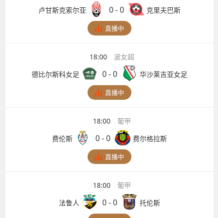
0
-
0
卢甘斯克索尔亚
克里夫巴斯
直播中
18:00
波女超
0
-
0
德比尔斯科女足
华沙莱吉亚女足
直播中
18:00
葡甲
0
-
0
费伦斯
费尔格拉斯
直播中
18:00
葡甲
0
-
0
法鲁人
托伦斯