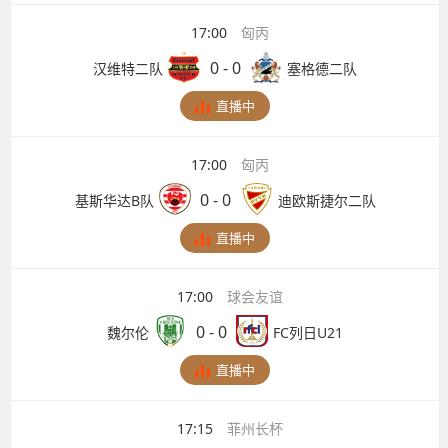
17:00
匈丙
0
-
0
汉维特二队
塞格德二队
直播中
17:00
匈丙
0
-
0
基斯华达B队
迪欧斯捷尔二队
直播中
17:00
球会友谊
0
-
0
魏尔伦
FC列日U21
直播中
17:15
菲州长杯