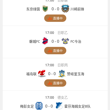
17:00
日职联
0
-
0
东京绿茵
川崎前锋
直播中
17:00
日职乙
0
-
0
磐城FC
FC今治
直播中
17:00
日职丙
0
-
0
福岛联
赞岐釜玉海
直播中
17:00
德女乙
0
-
0
梅彭女足
霍芬海姆女足B队