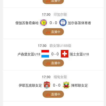
直播中
17:30
印加尔联
0
-
0
僧伽苏鲁奇桑哈
加尔各答体育者
直播中
17:30
欧女锦U18B级
0
-
0
卢森堡女篮U18
瑞士女篮U18
直播中
17:30
缅甸女联
0
-
0
伊耶瓦底联女足
掸邦联女足
直播中