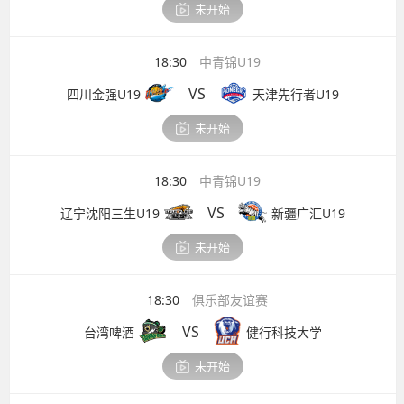
未开始
18:30
中青锦U19
VS
四川金强U19
天津先行者U19
未开始
18:30
中青锦U19
VS
辽宁沈阳三生U19
新疆广汇U19
未开始
18:30
俱乐部友谊赛
VS
台湾啤酒
健行科技大学
未开始