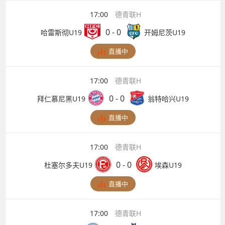
17:00
德青联H
0
-
0
哈雷斯彻U19
开姆尼茨U19
直播中
17:00
德青联H
0
-
0
拜仁慕尼黑U19
翁特哈兴U19
直播中
17:00
德青联H
0
-
0
杜塞尔多夫U19
埃森U19
直播中
17:00
德青联H