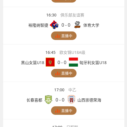
16:30
俱乐部友谊赛
0
-
0
裕隆纳智捷
体育大学
直播中
16:45
欧女锦U18A级
0
-
0
黑山女篮U18
匈牙利女篮U18
直播中
17:00
中乙
0
-
0
长春喜都
山西崇德荣海
直播中