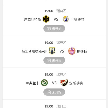
19:00
瑞典乙
VS
庄森利特斯
兰德维特
未开始
19:00
瑞典乙
VS
赫里斯塔德斯AIF
IK多特
未开始
19:00
瑞典乙
VS
IK弗兰卡
安斯基德
未开始
19:00
瑞典乙