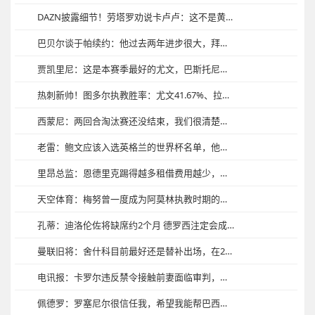
DAZN披露细节！劳塔罗劝说卡卢卢：这不是黄牌，但裁判已经吹哨
巴贝尔谈于帕续约：他过去两年进步很大，拜仁对他的能力充满信心
贾凯里尼：这是本赛季最好的尤文，巴斯托尼造红牌后不该那样庆祝
热刺新帅！图多尔执教胜率：尤文41.67%、拉齐奥54.55%
西蒙尼：两回合淘汰赛还没结束，我们很清楚面对的是怎样的对手
老雷：鲍文应该入选英格兰的世界杯名单，他是西汉姆的灵魂人物
里昂总监：恩德里克踢得越多租借费用越少，去年就在考虑引进他
天空体育：梅努曾一度成为阿莫林执教时期的笑柄，事实证明他错了
孔蒂：迪洛伦佐将缺席约2个月 德罗西注定会成为伟大的教练
曼联旧将：舍什科目前最好还是替补出场，在20到30分钟里全力以赴
电讯报：卡罗尔违反禁令接触前妻面临审判，他拄拐去法院拒绝认罪
佩德罗：罗塞尼尔很信任我，希望我能帮巴西夺得世界杯冠军