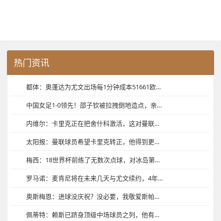
热门资讯
都体：奥蓬达为尤文出场每1分钟成本51661欧，本赛季意甲只进1球
中国女足1-0领先！邵子钦被拉拽倒地造点，亲自主罚命中！
内维尔：卡里克正在把舍什科激活，这对曼联来说就是胜负手
太阳报：曼联球员希望卡里克转正，他得到更衣室几位老资历的支持
梅西：18世界杯前练了无数次点球，对冰岛第一个就被扑，当时想死
罗马诺：麦肯尼将在未来几天与尤文续约，4年合同+年薪400万欧
奥斯梅恩：进球没庆祝？没必要，我敬爱斯帕莱蒂而且我们踢得不好
佩蒂特：赖斯已跻身顶级中场球员之列，他有希望赢得今年金球奖