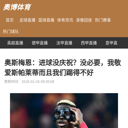
奥博体育
首页
足球直播
篮球直播
体育资讯
录像回放
热门赛事
热门球队
英超直播
德甲直播
法甲直播
西甲直播
意甲直播
奥斯梅恩：进球没庆祝？没必要，我敬
爱斯帕莱蒂而且我们踢得不好
更新时间：2026-02-26 08:30:08