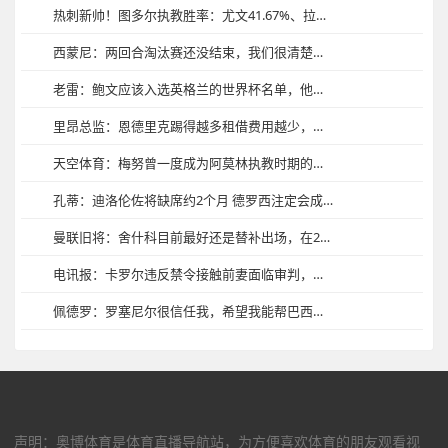
热刺新帅！图多尔执教胜率：尤文41.67%、拉齐奥54.55%
西蒙尼：两回合淘汰赛还没结束，我们很清楚面对的是怎样的对手
老雷：鲍文应该入选英格兰的世界杯名单，他是西汉姆的灵魂人物
里昂总监：恩德里克踢得越多租借费用越少，去年就在考虑引进他
天空体育：梅努曾一度成为阿莫林执教时期的笑柄，事实证明他错了
孔蒂：迪洛伦佐将缺席约2个月 德罗西注定会成为伟大的教练
曼联旧将：舍什科目前最好还是替补出场，在20到30分钟里全力以赴
电讯报：卡罗尔违反禁令接触前妻面临审判，他拄拐去法院拒绝认罪
佩德罗：罗塞尼尔很信任我，希望我能帮巴西夺得世界杯冠军
声明：奥博体育是体育直播导航站，为方便喜欢体育的朋友观看视