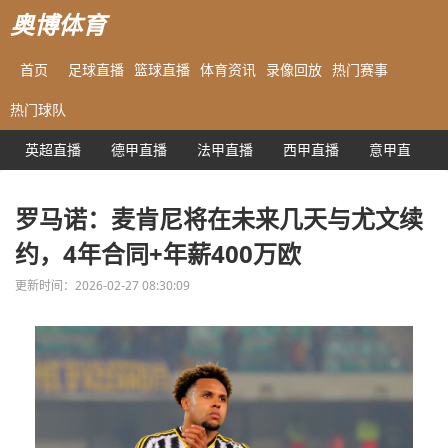
奥博体育
首页
足球直播
篮球直播
体育资讯
录像回放
热门赛事
热门球队
英超直播
德甲直播
法甲直播
西甲直播
意甲直播
罗马诺：麦肯尼将在未来几天与尤文续
约，4年合同+年薪400万欧
更新时间：2026-02-27 08:30:09