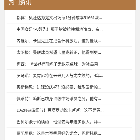
热门资讯
都体：奥蓬达为尤文出场每1分钟成本51661欧，本赛季意甲只进1球
中国女足1-0领先！邵子钦被拉拽倒地造点，亲自主罚命中！
内维尔：卡里克正在把舍什科激活，这对曼联来说就是胜负手
太阳报：曼联球员希望卡里克转正，他得到更衣室几位老资历的支持
梅西：18世界杯前练了无数次点球，对冰岛第一个就被扑，当时想死
罗马诺：麦肯尼将在未来几天与尤文续约，4年合同+年薪400万欧
奥斯梅恩：进球没庆祝？没必要，我敬爱斯帕莱蒂而且我们踢得不好
佩蒂特：赖斯已跻身顶级中场球员之列，他有希望赢得今年金球奖
DAZN披露细节！劳塔罗劝说卡卢卢：这不是黄牌，但裁判已经吹哨
巴贝尔谈于帕续约：他过去两年进步很大，拜仁对他的能力充满信心
贾凯里尼：这是本赛季最好的尤文，巴斯托尼造红牌后不该那样庆祝