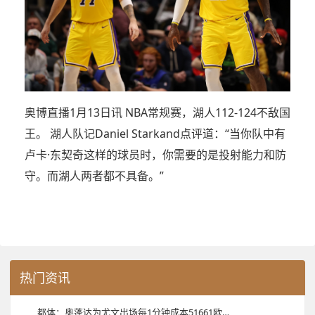
奥博直播1月13日讯 NBA常规赛，湖人112-124不敌国
王。 湖人队记Daniel Starkand点评道：“当你队中有
卢卡·东契奇这样的球员时，你需要的是投射能力和防
守。而湖人两者都不具备。”
热门资讯
都体：奥蓬达为尤文出场每1分钟成本51661欧，本赛季意甲只进1球