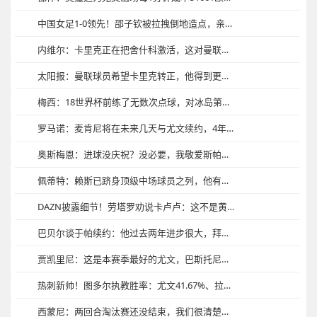
中国女足1-0领先！邵子钦被拉拽倒地造点，亲自主罚命中！
内维尔：卡里克正在把舍什科激活，这对曼联来说就是胜负手
太阳报：曼联球员希望卡里克转正，他得到更衣室几位老资历的支持
梅西：18世界杯前练了无数次点球，对冰岛第一个就被扑，当时想死
罗马诺：麦肯尼将在未来几天与尤文续约，4年合同+年薪400万欧
奥斯梅恩：进球没庆祝？没必要，我敬爱斯帕莱蒂而且我们踢得不好
佩蒂特：赖斯已跻身顶级中场球员之列，他有希望赢得今年金球奖
DAZN披露细节！劳塔罗劝说卡卢卢：这不是黄牌，但裁判已经吹哨
巴贝尔谈于帕续约：他过去两年进步很大，拜仁对他的能力充满信心
贾凯里尼：这是本赛季最好的尤文，巴斯托尼造红牌后不该那样庆祝
热刺新帅！图多尔执教胜率：尤文41.67%、拉齐奥54.55%
西蒙尼：两回合淘汰赛还没结束，我们很清楚面对的是怎样的对手