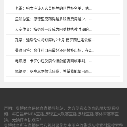
老雷：鲍文应该入选英格兰的世界杯名单，他是西汉姆的灵魂人物
里昂总监：恩德里克踢得越多租借费用越少，去年就在考虑引进他
天空体育：梅努曾一度成为阿莫林执教时期的笑柄，事实证明他错了
孔蒂：迪洛伦佐将缺席约2个月 德罗西注定会成为伟大的教练
曼联旧将：舍什科目前最好还是替补出场，在20到30分钟里全力以赴
电讯报：卡罗尔违反禁令接触前妻面临审判，他拄拐去法院拒绝认罪
佩德罗：罗塞尼尔很信任我，希望我能帮巴西夺得世界杯冠军
声明：奥博体育是体育直播导航站，为方便喜欢体育的朋友观看视
频，每日最新NBA直播,足球五大联赛直播,足球直播,等体育赛事直
播，无插件直接观看！
奥博体育所有直播信号和视频录像均由用户收集或从搜索引擎搜索整