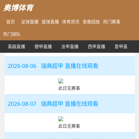
奥博体育
首页
足球直播
篮球直播
体育资讯
录像回放
热门赛事
热门球队
英超直播
德甲直播
法甲直播
西甲直播
意甲直播
2026-08-06 瑞典超甲 直播在线观看
此日无赛事
2026-08-07 瑞典超甲 直播在线观看
此日无赛事