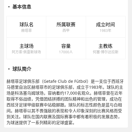
・ 基本信息
球队名
所属联赛
成立时间
赫塔菲
西甲
1983年
主球场
容量
主教练
阿方索·佩雷斯球场
17000人
何塞·博尔达拉斯
・ 球队简介
赫塔菲足球俱乐部（Getafe Club de Fútbol）是一支位于西班牙
马德里自治区赫塔菲市的足球俱乐部，成立于1983年。球队的主
场是科洛塞乌姆球场，容纳着约17,000名观众。赫塔菲曾在近年
取得不俗战绩，凭借团结拼搏的团队精神和出色的管理，成功在
西班牙足球甲级联赛中站稳脚跟。球队的标志性颜色是蓝与白相
间。赫塔菲以其不畏强敌的表现和令人印象深刻的比赛风格而受
到关注。球队在国内联赛及国际赛事中都有着积极的发展态势，
为球迷提供了一系列精彩的足球盛宴。