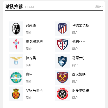
球队推荐
更多>
TEAM
弗赖堡
马德里竞技
简介
简介
维戈塞尔塔
卡利亚里
简介
简介
拉齐奥
勒阿弗尔
简介
简介
意甲
西汉姆联
简介
简介
皇家马略卡
谢菲尔德联
简介
简介