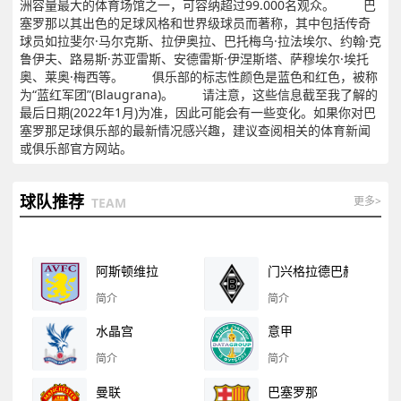
洲容量最大的体育场馆之一，可容纳超过99.000名观众。 巴
塞罗那以其出色的足球风格和世界级球员而著称，其中包括传奇
球员如拉斐尔·马尔克斯、拉伊奥拉、巴托梅乌·拉法埃尔、约翰·克
鲁伊夫、路易斯·苏亚雷斯、安德雷斯·伊涅斯塔、萨穆埃尔·埃托
奥、莱奥·梅西等。 俱乐部的标志性颜色是蓝色和红色，被称
为“蓝红军团”(Blaugrana)。 请注意，这些信息截至我了解的
最后日期(2022年1月)为准，因此可能会有一些变化。如果你对巴
塞罗那足球俱乐部的最新情况感兴趣，建议查阅相关的体育新闻
或俱乐部官方网站。
球队推荐
更多>
TEAM
阿斯顿维拉
门兴格拉德巴赫
简介
简介
水晶宫
意甲
简介
简介
曼联
巴塞罗那