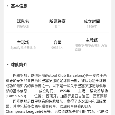
・ 基本信息
球队名
所属联赛
成立时间
巴塞罗那
西甲
1899年
主教练
主球场
容量
哈维尔·埃尔南德斯·克雷
Spotify诺坎普球场
99354人
乌斯
・ 球队简介
巴塞罗那足球俱乐部(Futbol Club Barcelona)是一支位于西
班牙加泰罗尼亚自治区巴塞罗那的足球俱乐部，被认为是全球最
成功和最知名的俱乐部之一。以下是一些关于巴塞罗那足球俱乐
部的基本信息： 成立时间： 1899年 主场： 诺坎普球场
(Camp Nou) 位置： 西班牙，加泰罗尼亚自治区，巴塞罗那
巴塞罗那是西甲联赛的传统强队，赢得了多次国内和国际荣
誉，其中包括多次西甲联赛冠军、欧洲冠军联赛(UEFA
Champions League)冠军等。诺坎普球场是他们的主场，也是欧