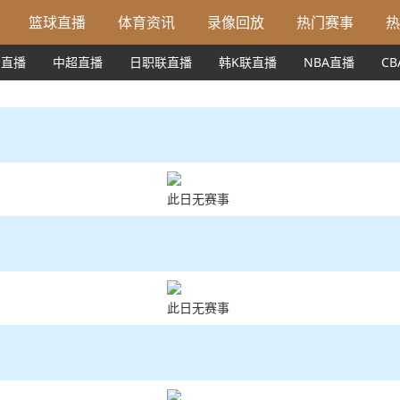
篮球直播
体育资讯
录像回放
热门赛事
热
甲直播
中超直播
日职联直播
韩K联直播
NBA直播
C
此日无赛事
此日无赛事