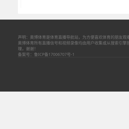
声明：奥博体育是体育直播导航站，为方便喜欢体育的朋友观看
奥博体育所有直播信号和视频录像均由用户收集或从搜索引擎
理，谢谢！
备案号：
鲁ICP备17006707号-1