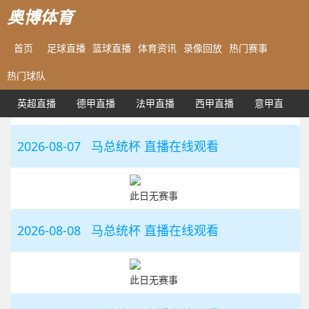
奥博体育
首页
足球直播
篮球直播
体育资讯
录像回放
热门赛事
热门球队
英超直播
德甲直播
法甲直播
西甲直播
意甲直播
2026-08-07 马总统杯 直播在线观看
此日无赛事
2026-08-08 马总统杯 直播在线观看
此日无赛事