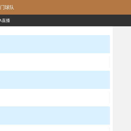
门球队
BA直播