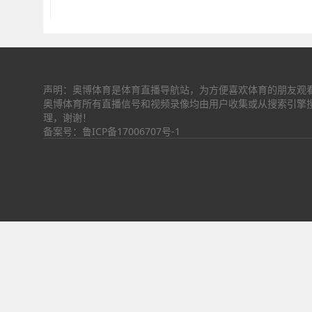
声明：奥博体育是体育直播导航站，为方便喜欢体育的朋友观看
奥博体育所有直播信号和视频录像均由用户收集或从搜索引擎
理，谢谢！
备案号：
鲁ICP备17006707号-1