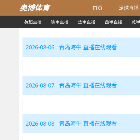
奥博体育
首页
足球直播
英超直播
德甲直播
法甲直播
西甲直播
意
2026-08-06 青岛海牛 直播在线观看
2026-08-07 青岛海牛 直播在线观看
2026-08-08 青岛海牛 直播在线观看