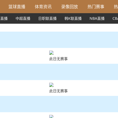
篮球直播
体育资讯
录像回放
热门赛事
热
甲直播
中超直播
日职联直播
韩K联直播
NBA直播
C
此日无赛事
此日无赛事