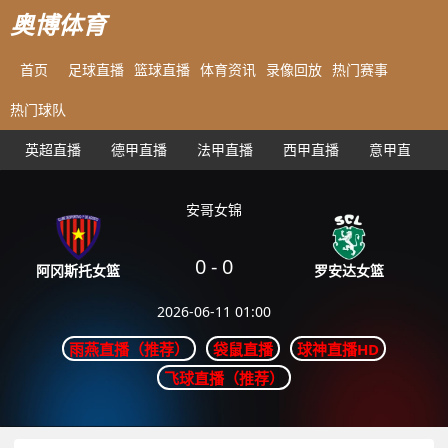
奥博体育
首页
足球直播
篮球直播
体育资讯
录像回放
热门赛事
热门球队
英超直播
德甲直播
法甲直播
西甲直播
意甲直播
安哥女锦
0
-
0
罗安达女篮
阿冈斯托女篮
2026-06-11 01:00
雨燕直播（推荐）
袋鼠直播
球神直播HD
飞球直播（推荐）