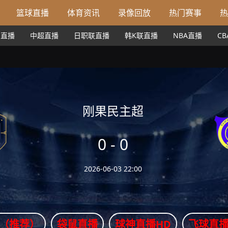
篮球直播
体育资讯
录像回放
热门赛事
热
甲直播
中超直播
日职联直播
韩K联直播
NBA直播
C
刚果民主超
0
-
0
2026-06-03 22:00
（推荐）
袋鼠直播
球神直播HD
飞球直