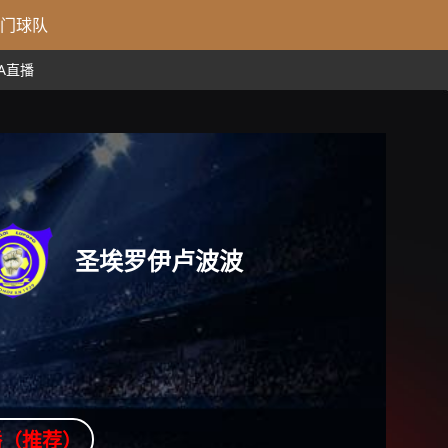
门球队
BA直播
圣埃罗伊卢波波
播（推荐）