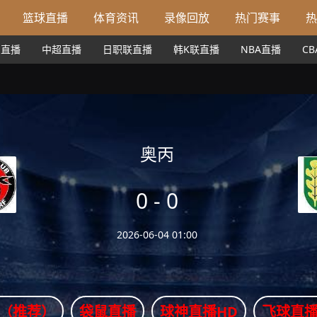
篮球直播
体育资讯
录像回放
热门赛事
热
甲直播
中超直播
日职联直播
韩K联直播
NBA直播
C
奥丙
0
-
0
2026-06-04 01:00
（推荐）
袋鼠直播
球神直播HD
飞球直