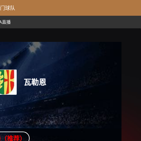
门球队
BA直播
瓦勒恩
播（推荐）