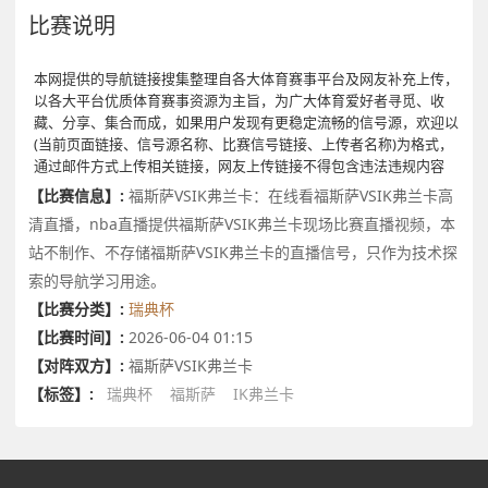
比赛说明
本网提供的导航链接搜集整理自各大体育赛事平台及网友补充上传，
以各大平台优质体育赛事资源为主旨，为广大体育爱好者寻觅、收
藏、分享、集合而成，如果用户发现有更稳定流畅的信号源，欢迎以
(当前页面链接、信号源名称、比赛信号链接、上传者名称)为格式，
通过邮件方式上传相关链接，网友上传链接不得包含违法违规内容
【比赛信息】:
福斯萨VSIK弗兰卡：在线看福斯萨VSIK弗兰卡高
清直播，nba直播提供福斯萨VSIK弗兰卡现场比赛直播视频，本
站不制作、不存储福斯萨VSIK弗兰卡的直播信号，只作为技术探
索的导航学习用途。
【比赛分类】:
瑞典杯
【比赛时间】:
2026-06-04 01:15
【对阵双方】:
福斯萨VSIK弗兰卡
【标签】:
瑞典杯
福斯萨
IK弗兰卡