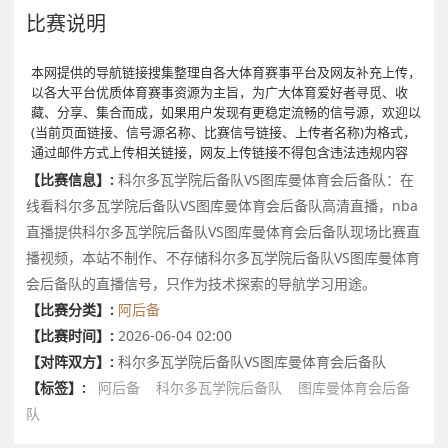
比赛说明
本网提供的导航链接搜集整理自各大体育赛事平台及网友补充上传，
以各大平台优质体育赛事资源为主旨，为广大体育爱好者寻觅、收
藏、分享、集合而成，如果用户发现有更稳定流畅的信号源，欢迎以
(当前页面链接、信号源名称、比赛信号链接、上传者名称)为格式，
通过邮件方式上传相关链接，网友上传链接不得包含违法违规内容
【比赛信息】:
科尔多瓦学院后备队VS图库曼体育会后备队：在
线看科尔多瓦学院后备队VS图库曼体育会后备队高清直播，nba
直播提供科尔多瓦学院后备队VS图库曼体育会后备队现场比赛直
播视频，本站不制作、不存储科尔多瓦学院后备队VS图库曼体育
会后备队的直播信号，只作为技术探索的导航学习用途。
【比赛分类】:
阿后备
【比赛时间】:
2026-06-04 02:00
【对阵双方】:
科尔多瓦学院后备队VS图库曼体育会后备队
【标签】:
阿后备
科尔多瓦学院后备队
图库曼体育会后备
队