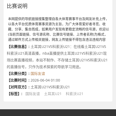
比赛说明
本网提供的导航链接搜集整理自各大体育赛事平台及网友补充上传，
以各大平台优质体育赛事资源为主旨，为广大体育爱好者寻觅、收
藏、分享、集合而成，如果用户发现有更稳定流畅的信号源，欢迎以
(当前页面链接、信号源名称、比赛信号链接、上传者名称)为格式，
通过邮件方式上传相关链接，网友上传链接不得包含违法违规内容
【比赛信息】:
土耳其U21VS科索沃U21：在线看土耳其U21VS
科索沃U21高清直播，nba直播提供土耳其U21VS科索沃U21现
场比赛直播视频，本站不制作、不存储土耳其U21VS科索沃U21
的直播信号，只作为技术探索的导航学习用途。
【比赛分类】:
国际友谊
【比赛时间】:
2026-06-04 01:00
【对阵双方】:
土耳其U21VS科索沃U21
【标签】:
国际友谊
土耳其U21
科索沃U21