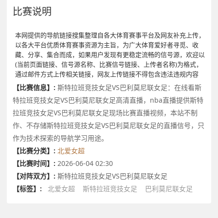
比赛说明
本网提供的导航链接搜集整理自各大体育赛事平台及网友补充上传，
以各大平台优质体育赛事资源为主旨，为广大体育爱好者寻觅、收
藏、分享、集合而成，如果用户发现有更稳定流畅的信号源，欢迎以
(当前页面链接、信号源名称、比赛信号链接、上传者名称)为格式，
通过邮件方式上传相关链接，网友上传链接不得包含违法违规内容
【比赛信息】:
斯特拉班竞技女足VS巴利莫尼联女足：在线看斯
特拉班竞技女足VS巴利莫尼联女足高清直播，nba直播提供斯特
拉班竞技女足VS巴利莫尼联女足现场比赛直播视频，本站不制
作、不存储斯特拉班竞技女足VS巴利莫尼联女足的直播信号，只
作为技术探索的导航学习用途。
【比赛分类】:
北爱女超
【比赛时间】:
2026-06-04 02:30
【对阵双方】:
斯特拉班竞技女足VS巴利莫尼联女足
【标签】:
北爱女超
斯特拉班竞技女足
巴利莫尼联女足